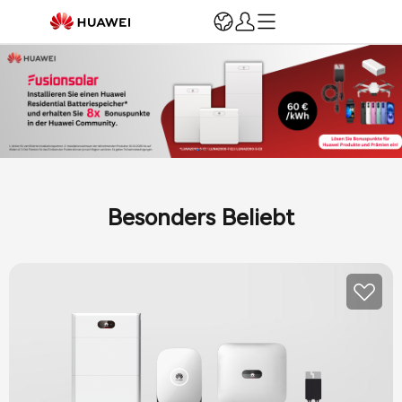
Anmelden
Registrieren
Startseite
Kontoverwaltung
Marketing und Support
Sales Incentives
Installation, Betrieb & Wartung
Besonders Beliebt
Schulungen & Trainings