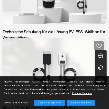
Technische Schulung für die Lösung PV-ESS-Wallbox für
Wohngebäude
Rückmeldung
Online-Unterstützung
Huawei Technologies Austria GmbH verwenden Cookies auf dieser Website,
einschließlich Cookies von Drittanbietern, damit die Website ordnungsgemäß
funktioniert und den Datenverkehr analysiert, erweiterte Funktionen, soziale Medien
Funktionen bietet und Inhalte und Anzeigen personalisiert.
Erfahren Sie mehr
Cookies akzeptieren
Cookies ablehnen
Cookie-Einstellungen
Smart PV Optimizer – Technische Folien