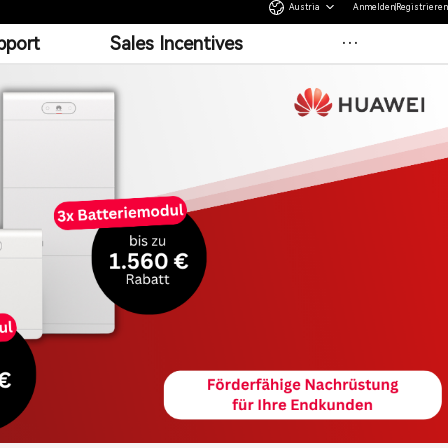
Austria
Anmelden
Registrieren
pport
Sales Incentives
more
nings