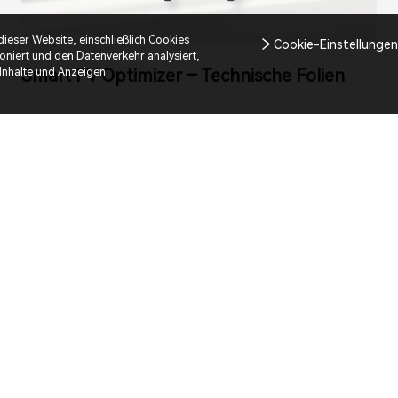
eser Website, einschließlich Cookies
Cookie-Einstellunge
oniert und den Datenverkehr analysiert,
Smart PV Optimizer – Technische Folien
 Inhalte und Anzeigen
Mehr
 Fusionsolar-Treuep