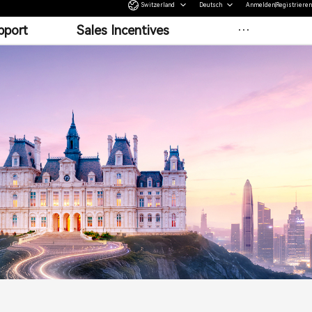
Switzerland
Deutsch
Anmelden
Registrieren
pport
Sales Incentives
more
nings