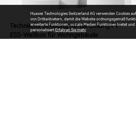
Huawei Technologies Switzerland AG verwenden Cookies auf d
von Drittanbietern, damit die Website ordnungsgemäß funkti
Technische Schulung für die Lösung PV-
erweiterte Funktionen, soziale Medien Funktionen bietet und
personalisiert.
Erfahren Sie mehr
ESS-Wallbox für Wohngebäude