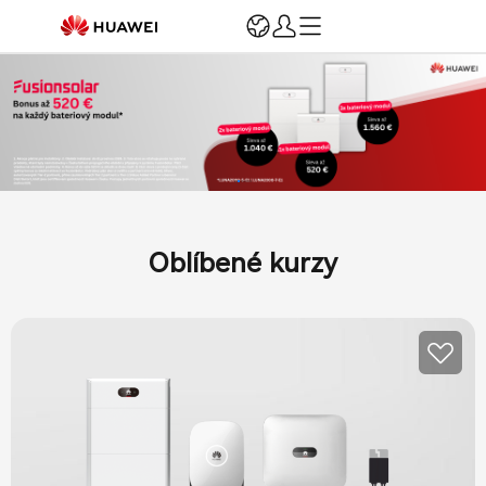
Přihlášení
Registrace
Domovská stránka
Registrace a ověření
marketing a podpora
Prodejní pobídky
Instalace a provoz a údržba
Oblíbené kurzy
Školení a podpora