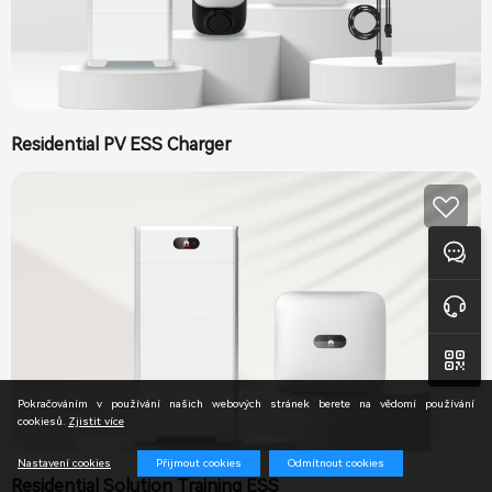
Residential PV ESS Charger
Zpětná vazba
Online podpora
Pokračováním v používání našich webových stránek berete na vědomí používání
cookiesů.
Zjistit více
Přijmout cookies
Odmítnout cookies
Nastavení cookies
Residential Solution Training ESS