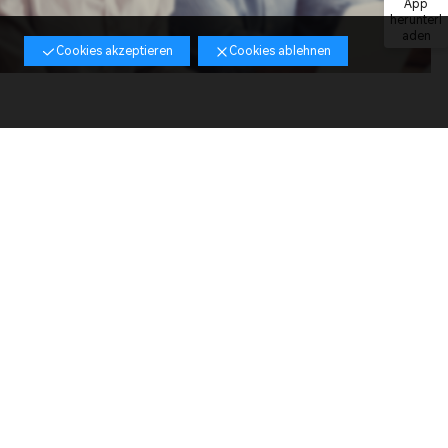
App
herunterl
aden
n
Cookies akzeptieren
Cookies ablehnen
Elite
Faktor zur
Punkteermittlung 1.5
fache
Spezielle
Werbeaktionen
Online-Offline Kurs