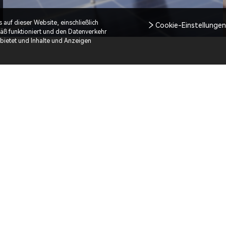
f dieser Website, einschließlich
Cookie-Einstellunge
äß funktioniert und den Datenverkehr
 bietet und Inhalte und Anzeigen
Treue-Installateur-Programm
Verifiziertes Unternehmen
Preferred
Faktor zur
Faktor zur
Punkteermittlung 1.2
Punkteermittlung 1.0
fache
fache
Spezielle
Allgemeine Werbung
Werbeaktionen
Online-Offline Kurs
Online-Offline Kurs