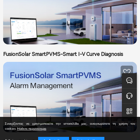
FusionSolar SmartPVMS-Smart I-V Curve Diagnosis
Ανατροφοδότηση
Διαδικτυακή υποστήριξη
Συνεχίζοντας να χρησιμοποιείτε την ιστοσελίδα μας, αναγνωρίσατε τη χρήση του
cookies
Μάθετε περισσότερα