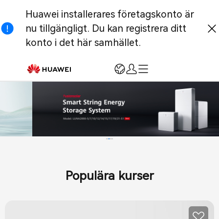
Huawei installerares företagskonto är
nu tillgängligt. Du kan registrera ditt
konto i det här samhället.
Logga in
Registrera dig
Hem
Registrering och kontroll
Marknadsföring och support
Installation & O&M
Utbildning & certificering
Populära kurser