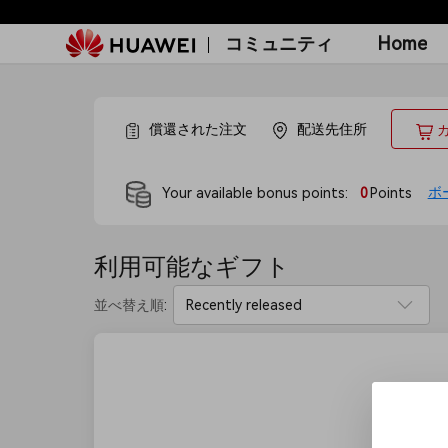
コミュニティ
Home
Inst
償還された注文
配送先住所
ボ
Your available bonus points
:
0
Points
利用可能なギフト
並べ替え順
: