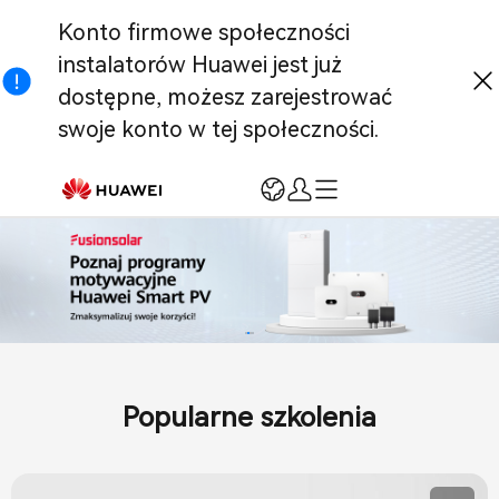
Konto firmowe społeczności
instalatorów Huawei jest już
dostępne, możesz zarejestrować
swoje konto w tej społeczności.
Zaloguj
Zarejestruj się
Strona główna
Rejestracja > Weryfikacja
Marketing Wsparcie
Instalacja i obsługa techniczna
Popularne szkolenia
Szkolenia i wsparcie