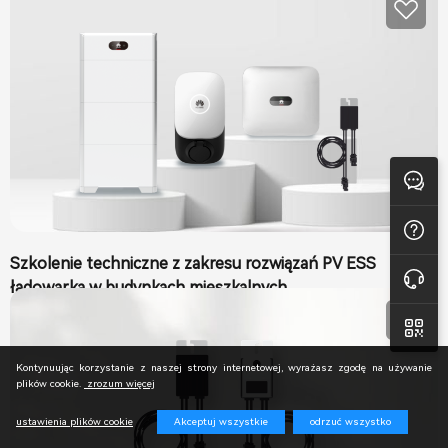
Feedback
FAQ
Szkolenie techniczne z zakresu rozwiązań PV ESS
Pomoc techniczna online
ładowarka w budynkach mieszkalnych
Kontynuując korzystanie z naszej strony internetowej, wyrażasz zgodę na używanie
plików cookie.
zrozum więcej
Akceptuj wszystkie
odrzuć wszystko
ustawienia plików cookie